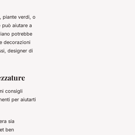
, piante verdi, o
e
può aiutare a
aliano potrebbe
e decorazioni
si, designer di
rezzature
ni consigli
enti per aiutarti
era sia
et ben