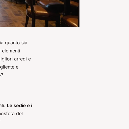
già quanto sia
i elementi
igliori arredi e
gliente e
o?
ali.
Le sedie e i
mosfera del
?