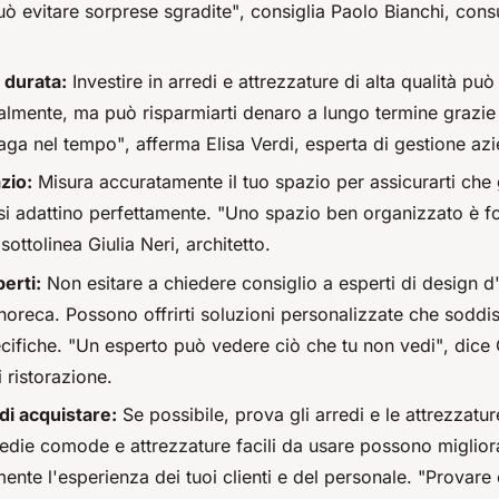
uò evitare sorprese sgradite"
, consiglia Paolo Bianchi, cons
 durata:
Investire in arredi e attrezzature di alta qualità pu
almente, ma può risparmiarti denaro a lungo termine grazie 
paga nel tempo"
, afferma Elisa Verdi, esperta di gestione az
zio:
Misura accuratamente il tuo spazio per assicurarti che g
si adattino perfettamente.
"Uno spazio ben organizzato è f
 sottolinea Giulia Neri, architetto.
erti:
Non esitare a chiedere consiglio a esperti di design d'
horeca. Possono offrirti soluzioni personalizzate che soddis
cifiche.
"Un esperto può vedere ciò che tu non vedi"
, dice
 ristorazione.
di acquistare:
Se possibile, prova gli arredi e le attrezzatu
 Sedie comode e attrezzature facili da usare possono miglior
mente l'esperienza dei tuoi clienti e del personale.
"Provare 