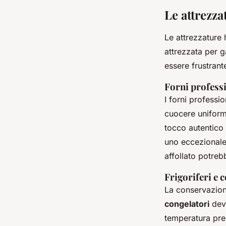
Le attrezza
Le attrezzature 
attrezzata per g
essere frustrant
Forni professio
I forni professi
cuocere uniform
tocco autentico a
uno eccezionale
affollato potrebb
Frigoriferi e 
La conservazione
congelatori
devo
temperatura prec