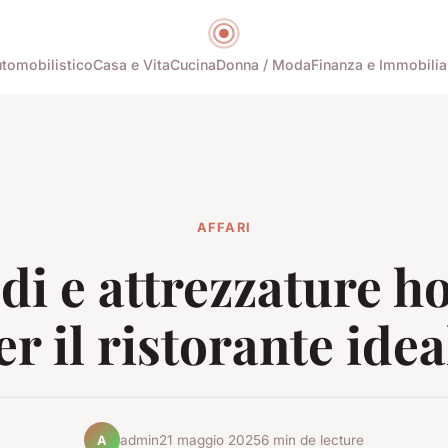
tomobilistico
Casa e Vita
Cucina
Donna / Moda
Finanza e Immobilia
AFFARI
di e attrezzature h
er il ristorante idea
admin
21 maggio 2025
6 min de lecture
A