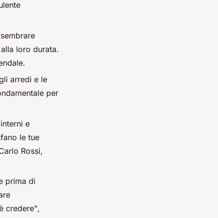
ulente
ò sembrare
alla loro durata.
iendale.
li arredi e le
ondamentale per
interni e
fano le tue
 Carlo Rossi,
re prima di
are
è credere"
,