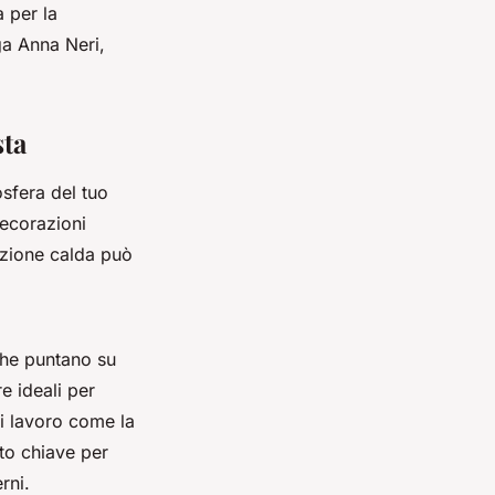
a per la
ga Anna Neri,
sta
sfera del tuo
decorazioni
azione calda può
che puntano su
 ideali per
di lavoro come la
to chiave per
rni.