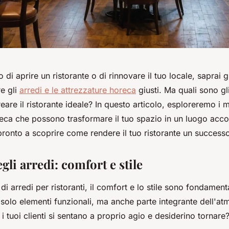
 di aprire un ristorante o di rinnovare il tuo locale, saprai 
re gli
arredi e le attrezzature horeca
giusti. Ma quali sono gl
eare il ristorante ideale? In questo articolo, esploreremo i m
reca che possono trasformare il tuo spazio in un luogo acco
pronto a scoprire come rendere il tuo ristorante un success
egli arredi: comfort e stile
di arredi per ristoranti, il comfort e lo stile sono fondament
olo elementi funzionali, ma anche parte integrante dell'at
 i tuoi clienti si sentano a proprio agio e desiderino tornare