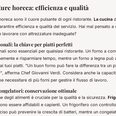
ture horeca: efficienza e qualità
horeca sono il cuore pulsante di ogni ristorante.
La cucina
d
arantire efficienza e qualità del servizio. Hai mai pensato 
e lavorare con attrezzature inadeguate?
nali: la chiave per piatti perfetti
onali sono essenziali per qualsiasi ristorante. Un forno a c
emente e risparmiare tempo, mentre un forno a legna può 
i tuoi piatti.
"Un buon forno può fare la differenza tra un p
"
, afferma Chef Giovanni Verdi. Considera anche la capacità
e necessitare di più forni per gestire il flusso di lavoro.
congelatori: conservazione ottimale
 degli alimenti è cruciale per la qualità e la sicurezza.
Frig
no essere affidabili e capienti. Un frigorifero con controllo
iso può prevenire la crescita di batteri, mentre un congela