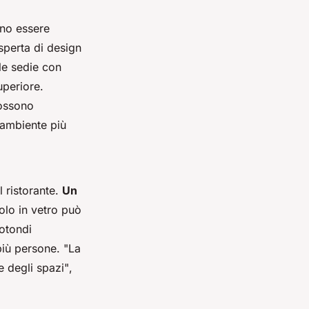
no essere
sperta di design
le sedie con
uperiore.
possono
 ambiente più
l ristorante.
Un
olo in vetro può
otondi
più persone.
"La
e degli spazi"
,