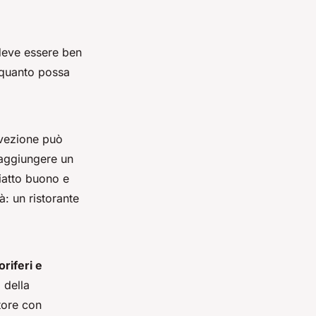
eve essere ben
a quanto possa
onvezione può
aggiungere un
iatto buono e
: un ristorante
oriferi e
 della
tore con