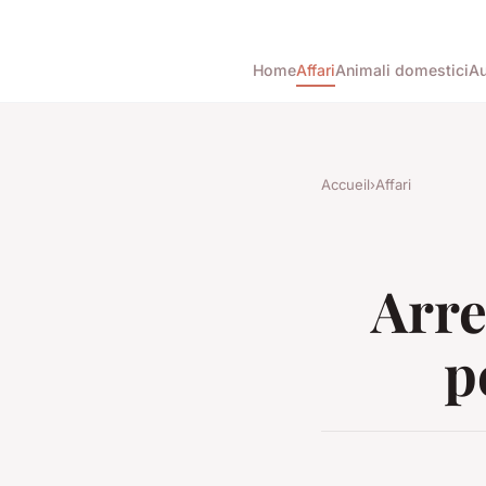
Home
Affari
Animali domestici
Au
Accueil
›
Affari
Arre
p