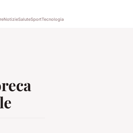
re
Notizie
Salute
Sport
Tecnologia
oreca
le