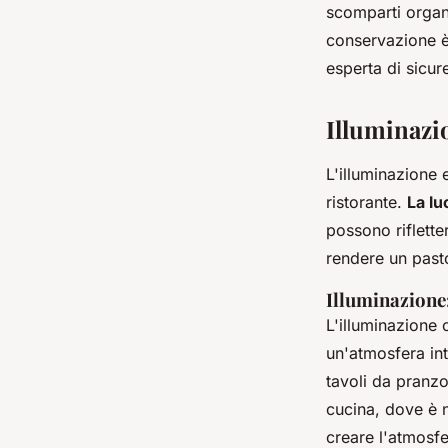
scomparti organi
conservazione è
esperta di sicur
Illuminazio
L'illuminazione
ristorante.
La lu
possono riflette
rendere un past
Illuminazione:
L'illuminazione 
un'atmosfera in
tavoli da pranzo
cucina, dove è n
creare l'atmosf