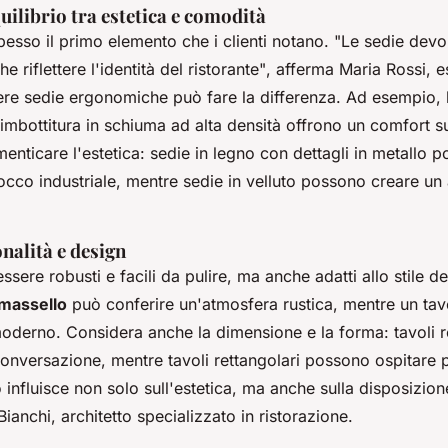
quilibrio tra estetica e comodità
esso il primo elemento che i clienti notano.
"Le sedie devo
riflettere l'identità del ristorante"
, afferma Maria Rossi, e
iere sedie ergonomiche può fare la differenza. Ad esempio, 
 imbottitura in schiuma ad alta densità offrono un comfort s
menticare l'estetica: sedie in legno con dettagli in metallo 
occo industriale, mentre sedie in velluto possono creare un
onalità e design
ssere robusti e facili da pulire, ma anche adatti allo stile de
 massello
può conferire un'atmosfera rustica, mentre un tav
oderno. Considera anche la dimensione e la forma: tavoli r
conversazione, mentre tavoli rettangolari possono ospitare 
o influisce non solo sull'estetica, ma anche sulla disposizion
Bianchi, architetto specializzato in ristorazione.