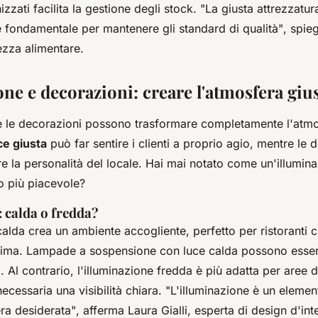
zzati facilita la gestione degli stock.
"La giusta attrezzatur
 fondamentale per mantenere gli standard di qualità"
, spie
ezza alimentare.
ne e decorazioni: creare l'atmosfera giu
 e le decorazioni possono trasformare completamente l'atmo
ce giusta
può far sentire i clienti a proprio agio, mentre le 
re la personalità del locale. Hai mai notato come un'illumin
o più piacevole?
 calda o fredda?
calda crea un ambiente accogliente, perfetto per ristoranti 
tima. Lampade a sospensione con luce calda possono essere
. Al contrario, l'illuminazione fredda è più adatta per aree 
ecessaria una visibilità chiara.
"L'illuminazione è un elemen
era desiderata"
, afferma Laura Gialli, esperta di design d'inte