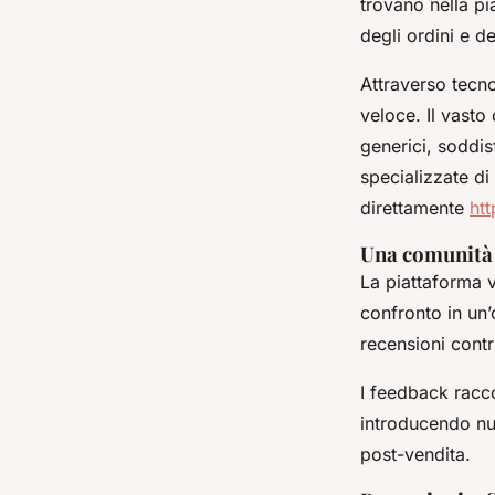
trovano nella pi
degli ordini e de
Attraverso tecno
veloce. Il vasto
generici, soddis
specializzate di 
direttamente
htt
Una comunità d
La piattaforma 
confronto in un’
recensioni cont
I feedback racc
introducendo nuo
post-vendita.