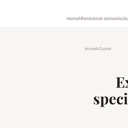
Home
Affari
Animali domestici
Au
Accueil
›
Cucina
E
speci