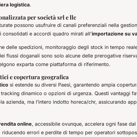
liera logistica
.
nalizzata per società srl e llc
turate possono usufruire di canali preferenziali nella gestion
i consolidati e accordi quadro mirati all'
importazione su va
e delle spedizioni, monitoraggio degli stock in tempo real
ei flussi doganali sono solo alcune delle prerogative riserva
elgono exparta come piattaforma di riferimento.
tici e copertura geografica
tico
si estende su diversi Paesi, garantendo ampia copertura
 tracking dinamico o opzioni di urgenza. Questi vantaggi f
ola azienda, ma l’intero indotto horeca/chr, assicurando ap
.
vendita online
, accessibile ovunque, accelera ogni fase dal 
 riducendo errori e perdite di tempo per operatori sottoposti