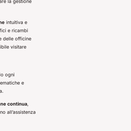
are la gestione
ine
intuitiva e
ici e ricambi
 delle officine
bile visitare
do ogni
 tematiche e
a.
one continua
,
no all’assistenza