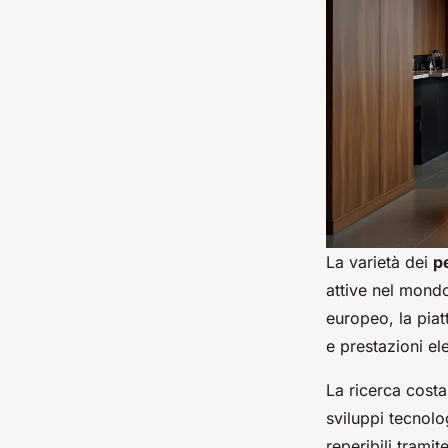
La varietà dei
p
attive nel mond
europeo, la piat
e prestazioni el
La ricerca costa
sviluppi tecnolo
reperibili tramit