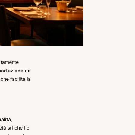
altamente
ortazione ed
che facilita la
alità
,
tà srl che llc