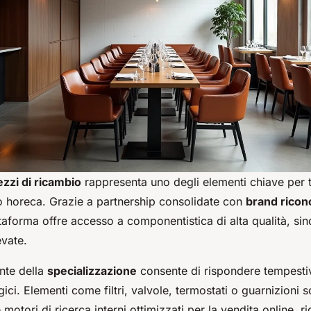
ezzi di ricambio
rappresenta uno degli elementi chiave per t
o horeca. Grazie a partnership consolidate con
brand ricon
taforma offre accesso a componentistica di alta qualità, si
evate.
nte della
specializzazione
consente di rispondere tempesti
gici. Elementi come filtri, valvole, termostati o guarnizioni 
e motori di ricerca interni ottimizzati per la vendita online, 