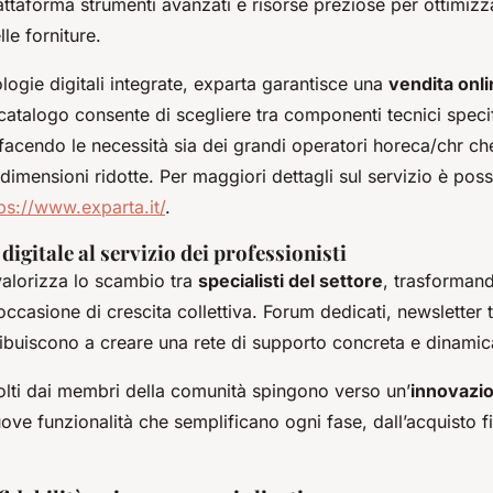
attaforma strumenti avanzati e risorse preziose per ottimizz
lle forniture.
logie digitali integrate, exparta garantisce una
vendita onl
 catalogo consente di scegliere tra componenti tecnici specif
facendo le necessità sia dei grandi operatori horeca/chr che
dimensioni ridotte. Per maggiori dettagli sul servizio è possi
ps://www.exparta.it/
.
igitale al servizio dei professionisti
valorizza lo scambio tra
specialisti del settore
, trasforman
occasione di crescita collettiva. Forum dedicati, newsletter
ribuiscono a creare una rete di supporto concreta e dinamic
olti dai membri della comunità spingono verso un’
innovazi
ve funzionalità che semplificano ogni fase, dall’acquisto fi