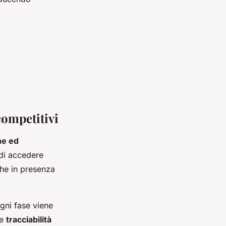
competitivi
ne ed
 di accedere
che in presenza
ogni fase viene
re
tracciabilità