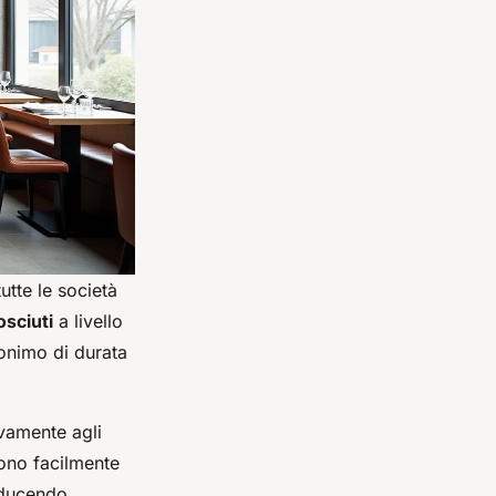
utte le società
osciuti
a livello
nonimo di durata
vamente agli
sono facilmente
riducendo