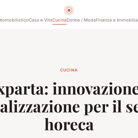
tomobilistico
Casa e Vita
Cucina
Donna / Moda
Finanza e Immobilia
CUCINA
xparta: innovazione
alizzazione per il s
horeca