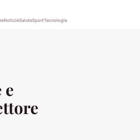
re
Notizie
Salute
Sport
Tecnologia
 e
ettore