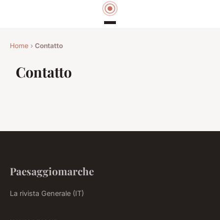
Home
›
Contatto
Contatto
Paesaggiomarche
La rivista Generale (IT)